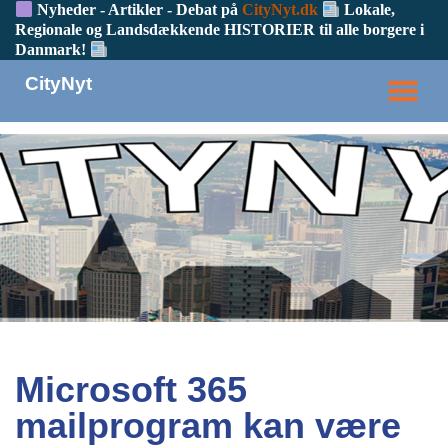
Nyheder - Artikler - Debat på
CityNyt.dk
Lokale,
Regionale og Landsdækkende HISTORIER til alle borgere i
Danmark!
CityNyt
TO
NA
Microsoft 365
mailprogram kan være