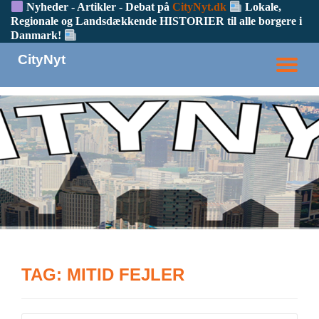
Nyheder - Artikler - Debat på
CityNyt.dk
Lokale,
Regionale og Landsdækkende HISTORIER til alle borgere i
Danmark!
CityNyt
TO
NA
TAG:
MITID FEJLER