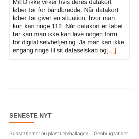
MitID ikke virker hvis deres datakort
løber tør for båndbredde. Når datakort
løber tør giver en situation, hvor man
kun kan ringe 112. Når datakort er løbet
tør kan man ikke kan lave nogen form
for digital selvbetjening. Ja man kan ikke
engang ringe til sit dataselskab og
Read
[…]
more
about
MitID
kan
fremkalde
farlige
situationer
når
SENESTE NYT
datakort
løber
Sunset fjerner nu plast i emballagen – Genbrug vinder
tør